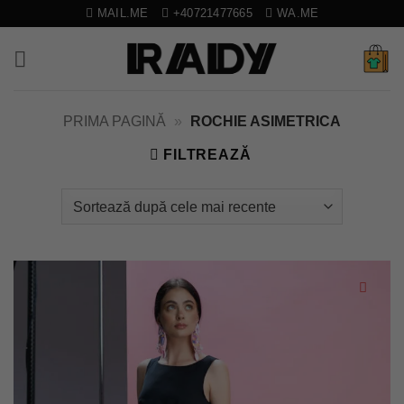
Skip
MAIL.ME
+40721477665
WA.ME
to
content
PRIMA PAGINĂ
»
ROCHIE ASIMETRICA
FILTREAZĂ