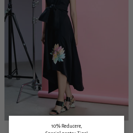
×
10% Reducere,
ROCHII
Rochia Water Lily