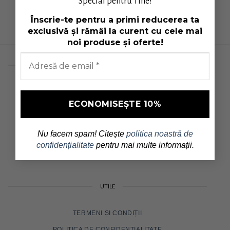
Special pentru Tine!
270,00
lei
Înscrie-te pentru a primi reducerea ta
exclusivă și rămâi la curent cu cele mai
noi produse și oferte!
INFORMAȚII
CONTACT
DESPRE NOI
DATE COMERCIALE
Nu facem spam! Citește
politica noastră de
MODALITĂȚI DE PLATĂ
confidențialitate
pentru mai multe informații.
HARTĂ MAGAZIN
UTILE
TERMENI ȘI CONDIȚII
POLITICA DE CONFIDENȚIALITATE