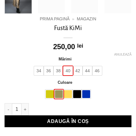
PRIMA PAGINĂ
»
MAGAZIN
Fustă KiMi
250,00
lei
ANULEAZĂ
Mărimi
34
36
38
40
42
44
46
Culoare
Cantitate Fustă KiMi
ADAUGĂ ÎN COȘ