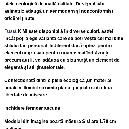
piele ecologică de înaltă calitate. Designul său
asimetric adaugă un aer modern și nonconformist
oricărei ținute.
Fustă
KiMi este disponibilă în diverse culori, astfel
încât poți alege varianta care se potrivește cel mai bine
stilului tău personal. Indiferent dacă optezi pentru
clasicul negru sau pentru nuanțe mai îndrăznețe
precum aurii , vei adăuga cu siguranță un element de
eleganță și stil ținutelor tale.
Confecționată dintr-o piele ecologica ,un material
moale și flexibil se simte plăcut pe piele și îți oferă
libertate de mișcare
Inchidere fermoar ascuns
Modelul din imagine poartă măsura S si are 1.70 cm
înalțime