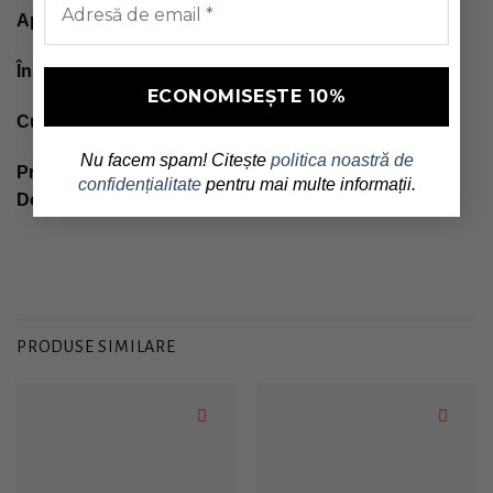
Aplicatie floare pe spatele jachetei
În categoria
jachete
puteți regăsi și alte modele
Culorile pot fi ușor diferite din cauza lumini
Nu facem spam! Citește
politica noastră de
Proiectat si realizat in atelierul nostru simpatic din
confidențialitate
pentru mai multe informații.
Dobroesti
Rady | Facebook
PRODUSE SIMILARE