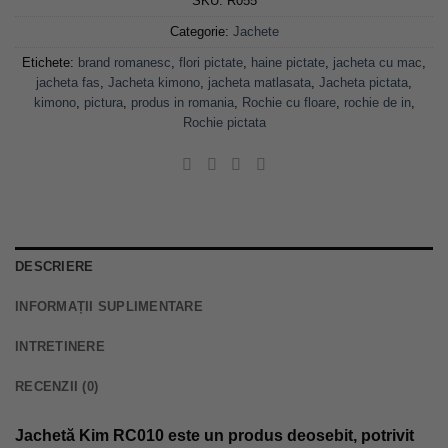
SKU:
R055
Categorie:
Jachete
Etichete:
brand romanesc
,
flori pictate
,
haine pictate
,
jacheta cu mac
,
jacheta fas
,
Jacheta kimono
,
jacheta matlasata
,
Jacheta pictata
,
kimono
,
pictura
,
produs in romania
,
Rochie cu floare
,
rochie de in
,
Rochie pictata
DESCRIERE
INFORMAȚII SUPLIMENTARE
INTRETINERE
RECENZII (0)
Jachetă Kim RC010 este un produs deosebit, potrivit