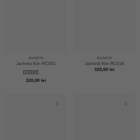
JACHETE
JACHETE
Jacheta Kim RC001
Jachetă Kim RC018
320,00
lei
Evaluat la
5
320,00
lei
din 5