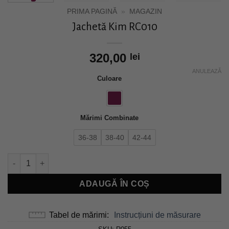
PRIMA PAGINĂ
»
MAGAZIN
Jachetă Kim RC010
320,00
lei
ANULEAZĂ
Culoare
Mărimi Combinate
36-38
38-40
42-44
Cantitate Jachetă Kim RC010
ADAUGĂ ÎN COȘ
Tabel de mărimi
Instrucțiuni de măsurare