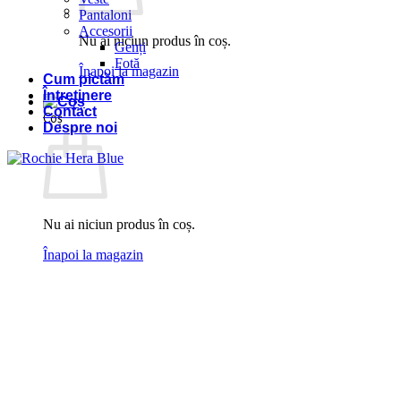
Pantaloni
Accesorii
Nu ai niciun produs în coș.
Genți
Fotă
Înapoi la magazin
Cum pictăm
Întreținere
Contact
Coș
Despre noi
Nu ai niciun produs în coș.
Înapoi la magazin