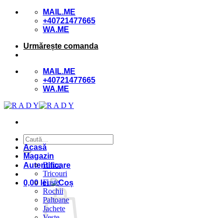
Skip
MAIL.ME
to
+40721477665
content
WA.ME
Urmărește comanda
MAIL.ME
+40721477665
WA.ME
Caută
după:
Acasă
Magazin
Bluze
Autentificare
Tricouri
Fuste
0,00
lei
Rochii
Paltoane
Jachete
Veste